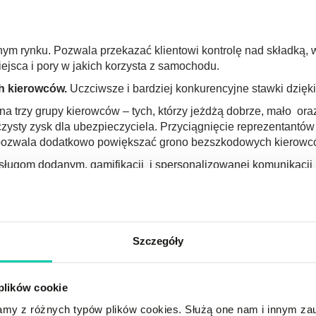
 rynku. Pozwala przekazać klientowi kontrolę nad składką, w
ejsca i pory w jakich korzysta z samochodu.
ch kierowców.
Uczciwsze i bardziej konkurencyjne stawki dzięki
na trzy grupy kierowców – tych, którzy jeżdżą dobrze, mało oraz
zysty zysk dla ubezpieczyciela. Przyciągnięcie reprezentantó
pozwala dodatkowo powiększać grono bezszkodowych kierowc
sługom dodanym, gamifikacji i spersonalizowanej komunikacji
ą ubezpieczyciela. Wzrost lojalności i spadek wskaźnika rezygn
waniu działają w oparciu o rozwiązania telematyczne. Dzięki t
iecznego i wygodnego dostępu. Spersonalizowana komunikacja,
Szczegóły
coringu przed zakupem polisy w aplikacji mobilnej? Płatności
ko partnera przy tworzeniu polis
 plików cookie
stamy z różnych typów plików cookies. Służą one nam i innym z
y przyniesie Ci realne oszczędności