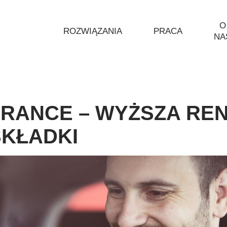
O
ROZWIĄZANIA
PRACA
NA
URANCE – WYŻSZA RE
KŁADKI