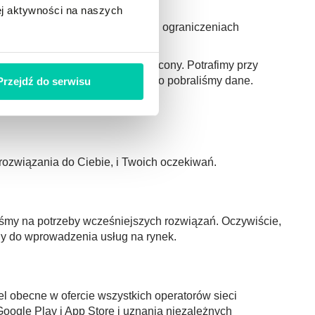
ej aktywności na naszych
bowiązujących na danym odcinku ograniczeniach
oszenia kierowcy.
ony, urządzenia OBD, 12V, beacony. Potrafimy przy
akterystyki urządzenia z którego pobraliśmy dane.
Przejdź do serwisu
adczeniu
 rozwiązania do Ciebie, i Twoich oczekiwań.
liśmy na potrzeby wcześniejszych rozwiązań. Oczywiście,
bny do wprowadzenia usług na rynek.
el obecne w ofercie wszystkich operatorów sieci
oogle Play i App Store i uznania niezależnych