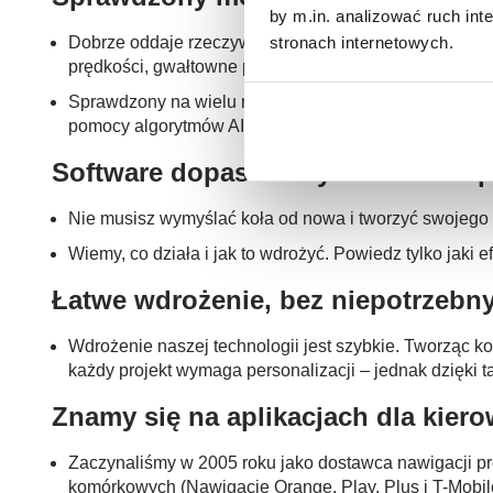
by m.in. analizować ruch in
Dobrze oddaje rzeczywistość i przewiduje szkodowoś
stronach internetowych.
prędkości, gwałtowne przyspieszanie, hamowanie, pora 
Sprawdzony na wielu rodzajach urządzeń. Pracujemy z
pomocy algorytmów AI i metod machine learningowych
Software dopasowany do Twoich po
Nie musisz wymyślać koła od nowa i tworzyć swojego 
Wiemy, co działa i jak to wdrożyć. Powiedz tylko jak
Łatwe wdrożenie, bez niepotrzebn
Wdrożenie naszej technologii jest szybkie. Tworząc k
każdy projekt wymaga personalizacji – jednak dzięki 
Znamy się
na aplikacjach dla kier
Zaczynaliśmy w 2005 roku jako dostawca nawigacji prem
komórkowych (Nawigacje Orange, Play, Plus i T-Mobile