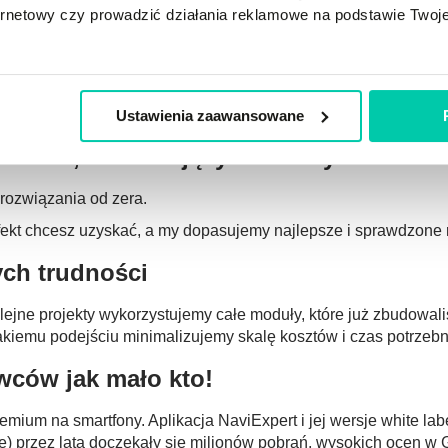
ternetowy czy prowadzić działania reklamowe na podstawie Twoj
ć. Bazuje na czynnikach takich jak: zachowanie kierowcy na o
dnia, tygodnia, region i kategoria drogi, stan skupienia/rozpr
 danymi z poszczególnych rodzajów urządzeń takich jak smartf
 przetwarzać je w wiarygodne prognozy z uwzględnieniem char
Ustawienia zaawansowane
trzeb, ale bazujący na naszym doświ
rozwiązania od zera.
i efekt chcesz uzyskać, a my dopasujemy najlepsze i sprawdzone
ych trudności
olejne projekty wykorzystujemy całe moduły, które już zbudowa
takiemu podejściu minimalizujemy skalę kosztów i czas potrze
owców jak mało kto!
ium na smartfony. Aplikacja NaviExpert i jej wersje white lab
) przez lata doczekały się milionów pobrań, wysokich ocen w G