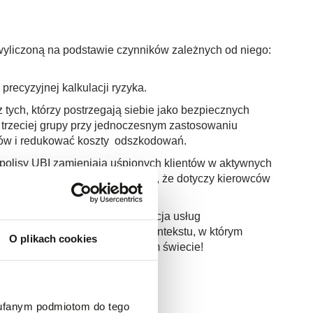
yliczoną na podstawie czynników zależnych od niego:
 precyzyjnej kalkulacji ryzyka.
 tych, którzy postrzegają siebie jako bezpiecznych
w trzeciej grupy przy jednoczesnym zastosowaniu
ów i redukować koszty odszkodowań.
 polisy UBI zamieniają uśpionych klientów w aktywnych
acji jest tym bardziej znaczący, że dotyczy kierowców
emu możliwa jest pełna cyfryzacja usług
 w czasie i ze znajomością kontekstu, w którym
O plikach cookies
 subskrypcyjne? Witamy w naszym świecie!
y UBI?
aufanym podmiotom do tego